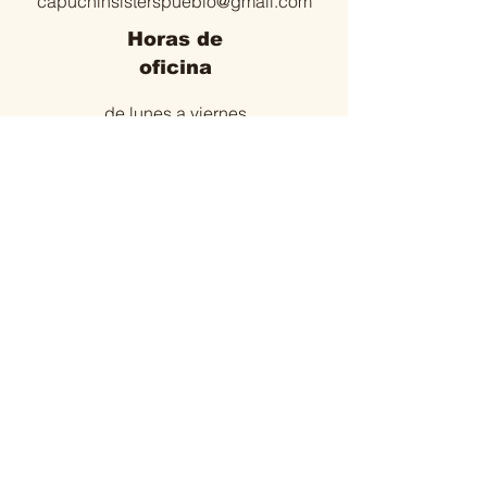
capuchinsisterspueblo@gmail.com
Horas de
oficina
de lunes a viernes
9:00 a 12:00 am
3:30 a 5:30 p. M.
Visite también:
Federación Nuestra Señora de los
Ángeles
capuchinospoorclaresisters-
usa.com
© 2014 Por OSCCap. Creado con
orgullo con Wix.com