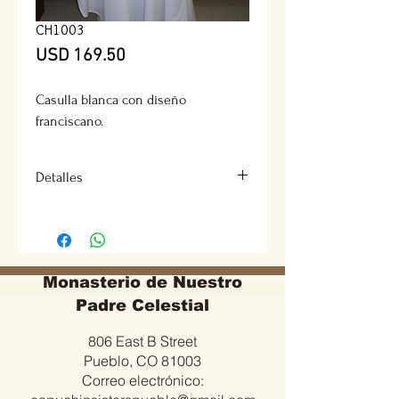
CH1003
Precio
USD 169.50
Casulla blanca con diseño 
franciscano.
Detalles
Robó sin bordado
Diseño disponible para los cuatro
colores litúrgicos.
Monasterio de Nuestro
Padre Celestial
Tejido Lancer o Adventura.
806 East B Street
Pueblo, CO 81003
Correo electrónico: