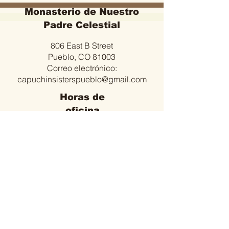
Monasterio de Nuestro
Padre Celestial
806 East B Street
Pueblo, CO 81003
Correo electrónico:
capuchinsisterspueblo@gmail.com
Horas de
oficina
de lunes a viernes
9:00 a 12:00 am
3:30 a 5:30 p. M.
Visite también:
Federación Nuestra Señora de los
Ángeles
capuchinospoorclaresisters-