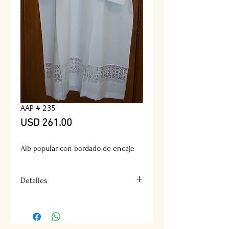
AAP # 235
Precio
USD 261.00
Alb popular con bordado de encaje
Detalles
* Se cierra en los hombros con
velcro o con botones.
* Tejido Adventura o Lancer